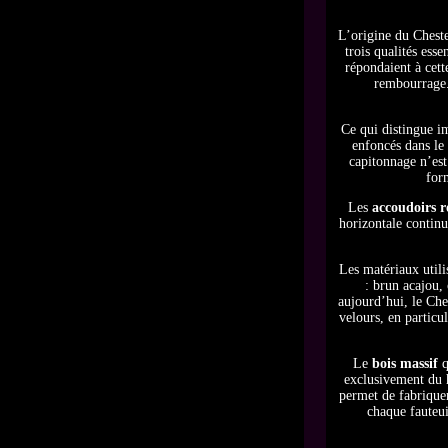
L’origine du Cheste
trois qualités essen
répondaient à cett
rembourrage. 
Ce qui distingue i
enfoncés dans le 
capitonnage n’est
form
Les
accoudoirs r
horizontale continu
Les matériaux utili
: brun acajou,
aujourd’hui, le Ches
velours, en particu
Le
bois massif
q
exclusivement du h
permet de fabriquer
chaque fauteui