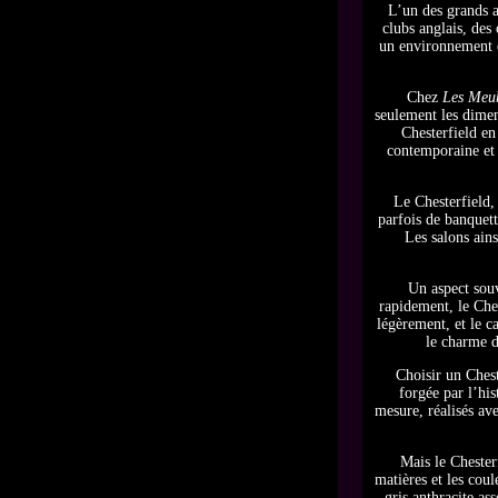
L’un des grands a
clubs anglais, des
un environnement é
Chez
Les Meu
seulement les dimens
Chesterfield en
contemporaine et 
Le Chesterfield,
parfois de banquet
Les salons ains
Un aspect souv
rapidement, le Ches
légèrement, et le c
le charme d
Choisir un Chest
forgée par l’his
mesure, réalisés av
Mais le Chester
matières et les cou
gris anthracite as