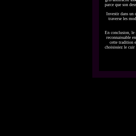
parce que son dess
Investir dans un 
traverse les mod
En conclusion, le
reconnaissable en
cette tradition
choisissiez le cui