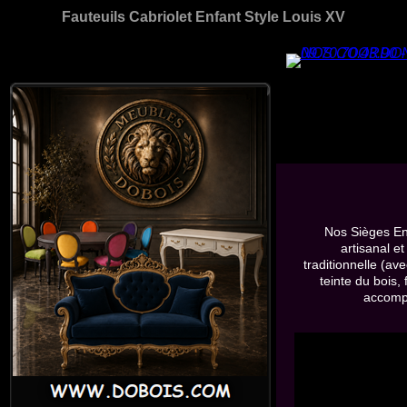
Fauteuils Cabriolet Enfant Style Louis XV
Nos Sièges Enf
artisanal e
traditionnelle (av
teinte du bois,
accompa