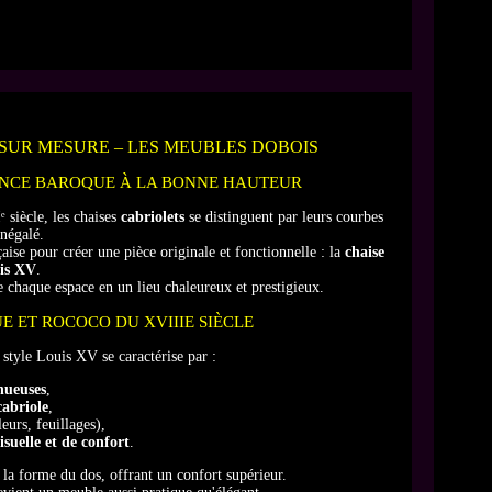
 SUR MESURE – LES MEUBLES DOBOIS
GANCE BAROQUE À LA BONNE HAUTEUR
 siècle, les chaises
cabriolets
se distinguent par leurs courbes
négalé.
çaise pour créer une pièce originale et fonctionnelle : la
chaise
uis XV
.
e chaque espace en un lieu chaleureux et prestigieux.
E ET ROCOCO DU XVIIIE SIÈCLE
style Louis XV se caractérise par :
inueuses
,
cabriole
,
eurs, feuillages),
isuelle et de confort
.
 la forme du dos, offrant un confort supérieur.