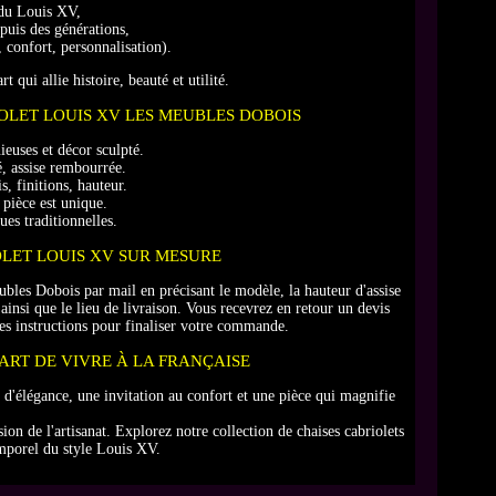
du Louis XV,
puis des générations,
 confort, personnalisation).
t qui allie histoire, beauté et utilité.
OLET LOUIS XV LES MEUBLES DOBOIS
euses et décor sculpté.
é, assise rembourrée.
is, finitions, hauteur.
pièce est unique.
ues traditionnelles.
LET LOUIS XV SUR MESURE
les Dobois par mail en précisant le modèle, la hauteur d'assise
ainsi que le lieu de livraison. Vous recevrez en retour un devis
les instructions pour finaliser votre commande.
'ART DE VIVRE À LA FRANÇAISE
n d'élégance, une invitation au confort et une pièce qui magnifie
ssion de l'artisanat. Explorez notre collection de chaises cabriolets
emporel du style Louis XV.