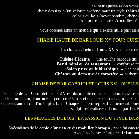
hauteur ajustée selon votre 
choix des tissus (un velours profond pour un style théâtral
coloris du bois (noyer sombre, chêne 
sculptures adaptées (coquilles, fe
Vous obtenez ainsi un meuble qui n'existe nulle part ail
CHAISE HAUTE DE BAR LOUIS XV POUR CUIS
La
chaise cabriolet Louis XV
s'adapte à de
Cuisine élégante
→ une touche baroque qui 
Bar d'hôtel ou de restaurant
→ confort et pre
Salon privé ou bibliothèque
→ une assis
Château ou demeure de caractère
→ authentici
CHAISE DE BAR CABRIOLET LOUIS XV : QUELLE
aise haute de bar Cabriolet Louis XV est disponible en trois hauteurs d'assise p
m, 71cm ou 81cm, pour une largeur de 50cm. Cette chaise de bar cabriolet sur m
ir de restaurant ou d'hôtel plus haut. Chaque hauteur reprend la même silhouet
sculptures réalisées à la main par Les
LES MEUBLES DOBOIS : LA PASSION DU STYLE BA
Spécialistes de la
copie d'ancien et du mobilier baroque
, nous faisons r
Avec les chaises cabriolets de bar, n