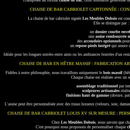
Transposée au format
chaise de bar
, cette silhouette généreuse 
CHAISE DE BAR CABRIOLET CAPITONNÉE : CON
La chaise de bar cabriolet signée
Les Meubles Dobois
est con
Elle se distingue par :
un
dossier courbe enve
une
assise rembourrée m
des
accoudoirs optionnels
pour 
un
repose-pieds intégré
qui assure 
Idéale pour les longues soirées entre amis ou les ambiances feutrées d'un restau
CHAISE DE BAR EN HÊTRE MASSIF : FABRICATION A
Fidèles à notre philosophie, nous travaillons uniquement le
bois massif
(hêt
Chaque chaise est réalisée avec un s
assemblage traditionnel
par ten
sculptures artisanales
réalis
finitions haut de gamme
(dorure, pat
L'assise peut être personnalisée avec des tissus luxueux (velours, soie, dam
CHAISE DE BAR CABRIOLET LOUIS XV SUR MESURE : PERS
Chez
Les Meubles Dobois
, nous savons que cha
C'est pourquoi nous proposons de personnaliser chaque
c