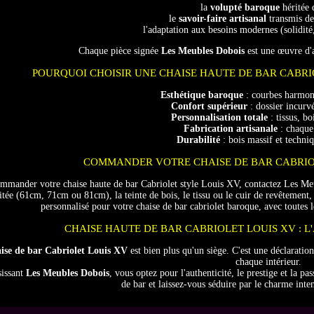
la
volupté baroque
héritée 
le
savoir-faire artisanal
transmis de
l'adaptation aux besoins modernes (solidité,
Chaque pièce signée
Les Meubles Dobois
est une œuvre d'ar
POURQUOI CHOISIR UNE CHAISE HAUTE DE BAR CABRI
Esthétique baroque
: courbes harmoni
Confort supérieur
: dossier incurv
Personnalisation totale
: tissus, bo
Fabrication artisanale
: chaque 
Durabilité
: bois massif et techniq
COMMANDER VOTRE CHAISE DE BAR CABRIO
mmander votre chaise haute de bar Cabriolet style Louis XV, contactez Les Meub
tée (61cm, 71cm ou 81cm), la teinte de bois, le tissu ou le cuir de revêtement, 
personnalisé pour votre chaise de bar cabriolet baroque, avec toutes 
CHAISE HAUTE DE BAR CABRIOLET LOUIS XV : L
ise de bar Cabriolet Louis XV
est bien plus qu'un siège. C'est une déclaratio
chaque intérieur.
sissant
Les Meubles Dobois
, vous optez pour l'authenticité, le prestige et la pa
de bar et laissez-vous séduire par le charme int