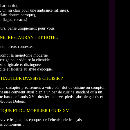
bar ou îlot,
, un lin clair pour une ambiance raffinée),
clair, dorure baroque),
uillages, rosaces).
leurs, pensé uniquement pour vous.
INE, RESTAURANT ET HÔTEL
 nombreux contextes :
rompt la monotonie moderne.
stige pour séduire la clientèle.
e originale et distinguée.
té et fidélité au style d'époque.
 HAUTEUR D'ASSISE CHOISIR ?
our s'adapter précisément à votre bar, îlot de cuisine ou comptoir
esure convient aussi bien à un bar de cuisine standard qu'à un
te baroque Louis XV : dossier incurvé, pieds cabriole galbés et
 Meubles Dobois.
ROQUE ET DU MOBILIER LOUIS XV
evivre les grandes époques de l'ébénisterie française.
ous combinons :