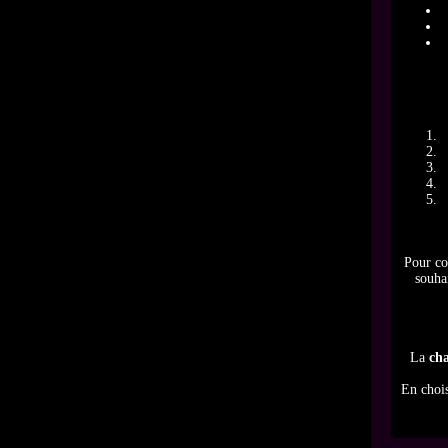
Pour co
souhai
La
cha
En choi