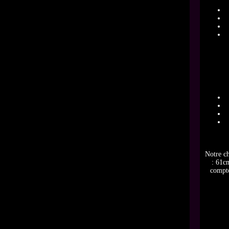
Notre ch
: 61c
compto