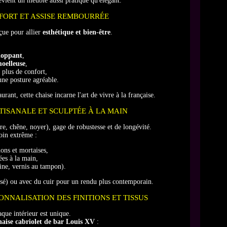
devient un meuble aussi pratique qu'élégant.
FORT ET ASSISE REMBOURRÉE
çue pour allier
esthétique et bien-être
.
loppant
,
oelleuse
,
plus de confort,
une posture agréable.
rant, cette chaise incarne l'art de vivre à la française.
RTISANALE ET SCULPTÉE À LA MAIN
re, chêne, noyer), gage de robustesse et de longévité.
oin extrême :
ons et mortaises,
ées à la main,
ine, vernis au tampon).
assé) ou avec du cuir pour un rendu plus contemporain.
ONNALISATION DES FINITIONS ET TISSUS
que intérieur est unique.
haise cabriolet de bar Louis XV
: