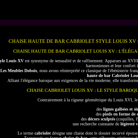
CHAISE HAUTE DE BAR CABRIOLET STYLE LOUIS XV
CHAISE HAUTE DE BAR CABRIOLET LOUIS XV : L'ÉLÉ
tyle Louis XV
est synonyme de sensualité et de raffinement. Apparues au XVIIIᵉ
harmonieuses et leur confort i
z
Les Meubles Dobois
, nous avons réinterprété ce classique de l'ébénisterie fran
haute de bar Cabriolet Lo
Alliant l'élégance baroque aux exigences de la vie moderne, elle transform
CHAISE CABRIOLET LOUIS XV : LE STYLE BAROQU
Contrairement à la rigueur géométrique du Louis XVI, le 
des
lignes galbées et s
des
pieds en forme de 
des
décors sculptés
(coquilles, fl
une recherche constante de
légèreté v
Le terme
cabriolet
désigne une chaise dont le dossier incurvé épouse