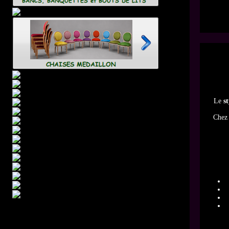
Le
s
Che