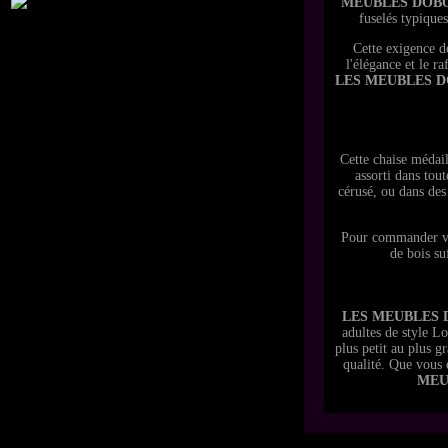
MEUBLES DOB
fuselés typiques
Cette exigence de
l'élégance et le r
LES MEUBLES D
Cette chaise médail
assorti dans tout
cérusé, ou dans de
Pour commander vo
de bois su
LES MEUBLES 
adultes de style L
plus petit au plus g
qualité. Que vous
MEU