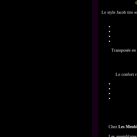
Le style Jacob tire
Transposée en
Le confort r
Chez
Les Meubl
Les assemblages 