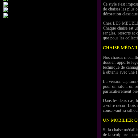
Ce style s'est impos
de chaises les plus 
décoration classique
Chez LES MEUBLES DO
Chaque chaise est un
sangles, ressorts et
que pour les collecti
CHAISE MÉDAI
Nos chaises médaillo
dossier, apporte lég
technique de cannage
à obtenir avec une f
La version capitonné
pour un salon, un re
particulièrement bie
Dans les deux cas, l
à votre décor. Bois 
conservant sa silhoue
UN MOBILIER Q
Si la chaise médaill
de la sculpture man