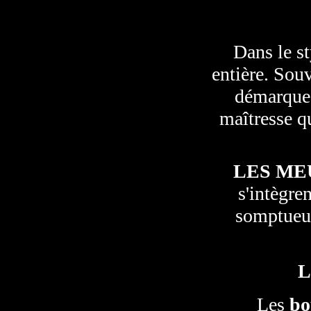
Dans le st
entière. Souv
démarque 
maîtresse qu
LES ME
s'intègre
somptueux
L
Les
bo