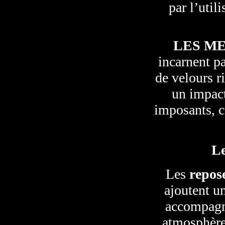
par l’util
LES M
incarnent pa
de velours r
un impact
imposants, c
Le
Les
repos
ajoutent un
accompagne
atmosphère 