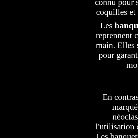
connu pour s
coquilles et
Les
banque
reprennent c
main. Elles 
pour garant
mod
En contras
marquée
néoclas
l'utilisatio
Les banquet